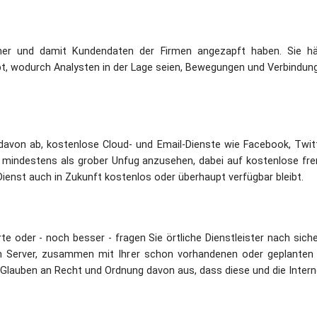
hner und damit Kundendaten der Firmen angezapft haben. Sie hä
 wodurch Analysten in der Lage seien, Bewegungen und Verbindun
 davon ab, kostenlose Cloud- und Email-Dienste wie Facebook, Twit
es mindestens als grober Unfug anzusehen, dabei auf kostenlose f
Dienst auch in Zukunft kostenlos oder überhaupt verfügbar bleibt.
rte oder - noch besser - fragen Sie örtliche Dienstleister nach sic
 Server, zusammen mit Ihrer schon vorhandenen oder geplanten W
Glauben an Recht und Ordnung davon aus, dass diese und die Interne