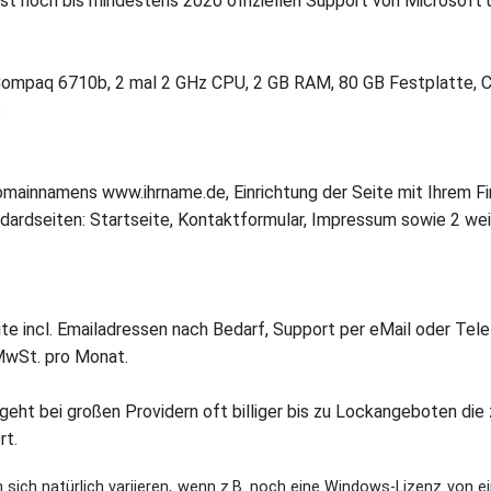
st noch bis mindestens 2020 offiziellen Support von Microsoft u
ompaq 6710b, 2 mal 2 GHz CPU, 2 GB RAM, 80 GB Festplatte, 
:
Domainnamens www.ihrname.de, Einrichtung der Seite mit Ihrem 
dardseiten: Startseite, Kontaktformular, Impressum sowie 2 weit
te incl. Emailadressen nach Bedarf, Support per eMail oder Tele
 MwSt. pro Monat.
ht bei großen Providern oft billiger bis zu Lockangeboten die z
rt.
sich natürlich variieren, wenn z.B. noch eine Windows-Lizenz von ei