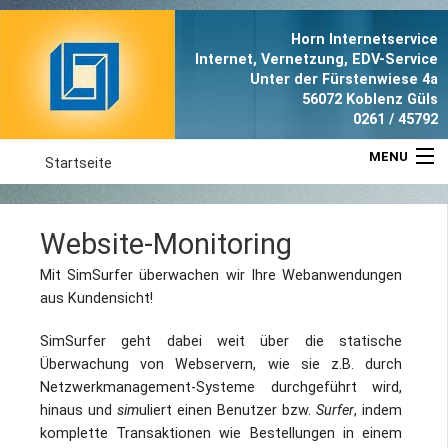
Horn Internetservice
Internet, Vernetzung, EDV-Service
Unter der Fürstenwiese 4a
56072 Koblenz Güls
0261 / 45792
MENU
Startseite
Aktuell
Website-Monitoring
Leistungen
Mit SimSurfer überwachen wir Ihre Webanwendungen
aus Kundensicht!
Referenzen
SimSurfer geht dabei weit über die statische
Anfahrt
Überwachung von Webservern, wie sie z.B. durch
Netzwerkmanagement-Systeme durchgeführt wird,
hinaus und
sim
uliert einen Benutzer bzw.
Surfer
, indem
Portrait
komplette Transaktionen wie Bestellungen in einem