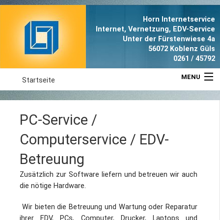
Horn Internetservice
Internet, Vernetzung, EDV-Service
Unter der Fürstenwiese 4a
56072 Koblenz Güls
0261 / 45792
MENU
Startseite
Aktuell
PC-Service /
Leistungen
Computerservice / EDV-
Referenzen
Betreuung
Zusätzlich zur Software liefern und betreuen wir auch
Anfahrt
die nötige Hardware.
Portrait
Wir bieten die Betreuung und Wartung oder Reparatur
ihrer EDV, PCs, Computer, Drucker, Laptops und